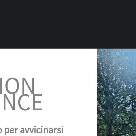
ION
ENCE
 per avvicinarsi