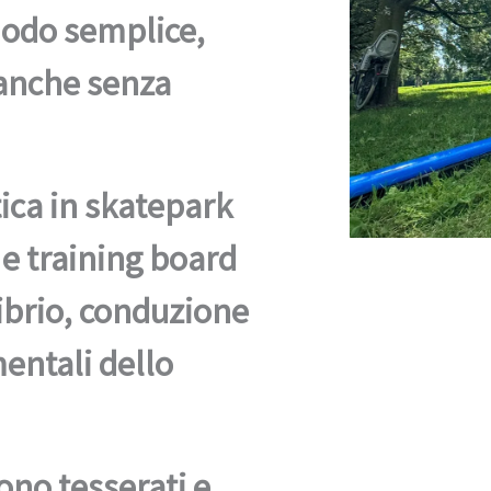
modo semplice,
 anche senza
tica in skatepark
 e training board
ibrio, conduzione
ntali dello
sono tesserati e