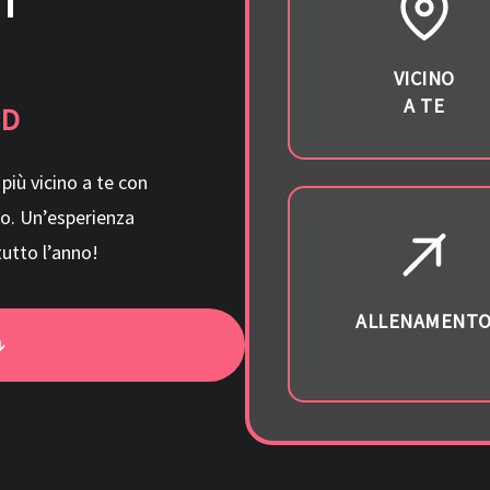
VICINO
A TE
RD
iù vicino a te con
rio. Un’esperienza
tutto l’anno!
ALLENAMENT
↓