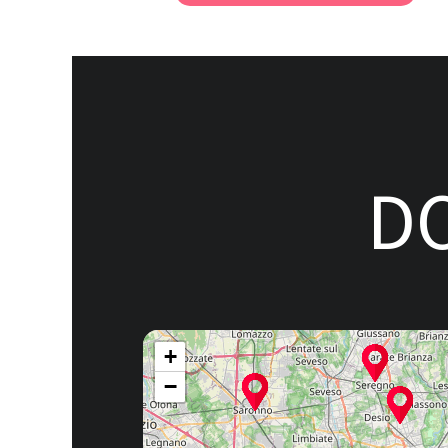
DO
+
−