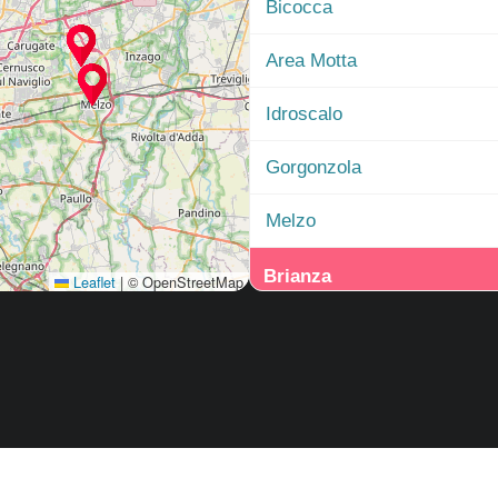
Bicocca
Area Motta
Idroscalo
Gorgonzola
Melzo
Brianza
Leaflet
|
© OpenStreetMap
Seregno
Lissone
Est
Trezzo