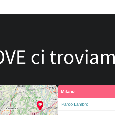
VE ci trovia
Milano
Parco Lambro