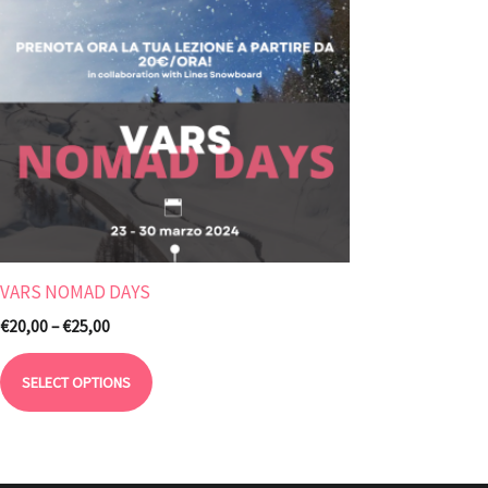
VARS NOMAD DAYS
€
20,00
–
€
25,00
SELECT OPTIONS