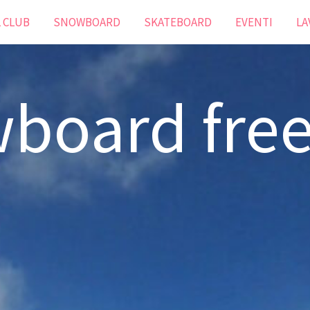
L CLUB
SNOWBOARD
SKATEBOARD
EVENTI
LA
board free