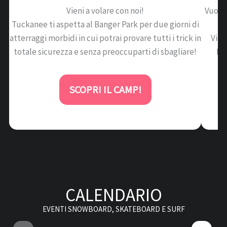
Vieni a volare con noi!
Vuoi p
Tuckanee ti aspetta al Banger Park per due giorni di
atterraggi morbidi in cui potrai provare tutti i trick in
Vien
totale sicurezza e senza preoccuparti di sbagliare!
Mil
SCOPRI IL CAMP!
CALENDARIO
EVENTI SNOWBOARD, SKATEBOARD E SURF