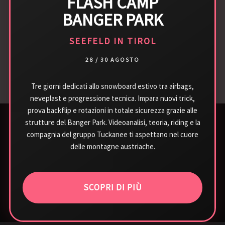
FLASH CAMP
BANGER PARK
SEEFELD IN TIROL
28 / 30 AGOSTO
Tre giorni dedicati allo snowboard estivo tra airbags,
neveplast e progressione tecnica. Impara nuovi trick,
prova backflip e rotazioni in totale sicurezza grazie alle
strutture del Banger Park. Videoanalisi, teoria, riding e la
compagnia del gruppo Tuckanee ti aspettano nel cuore
delle montagne austriache.
PROVA
SCOPRI
DIVERTITI
SCOPRI DI PIÙ
EVENTI SNOWBOARD E SKATEBOARD